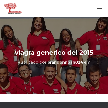
A
L
T
E
R
N
A
R
N
viagra generico del 2015
A
V
Publicado por
brandonnoah024
em
E
G
A
Ç
Ã
O