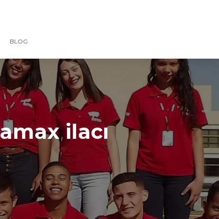
BLOG
amax ilacı