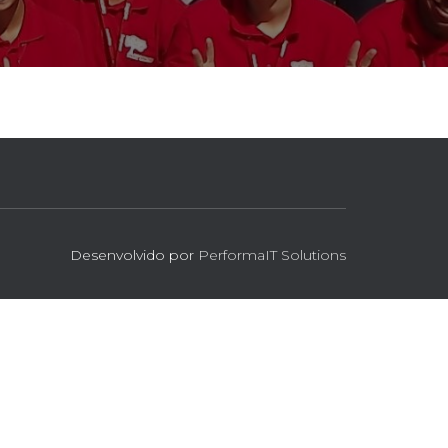
Desenvolvido por
PerformaIT Solutions