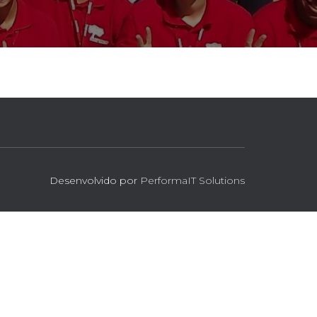
Desenvolvido por
PerformaIT Solutions