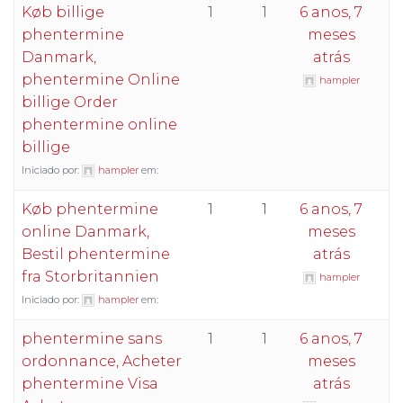
Køb billige
1
1
6 anos, 7
phentermine
meses
Danmark,
atrás
phentermine Online
hampler
billige Order
phentermine online
billige
Iniciado por:
hampler
em:
Køb phentermine
1
1
6 anos, 7
online Danmark,
meses
Bestil phentermine
atrás
fra Storbritannien
hampler
Iniciado por:
hampler
em:
phentermine sans
1
1
6 anos, 7
ordonnance, Acheter
meses
phentermine Visa
atrás