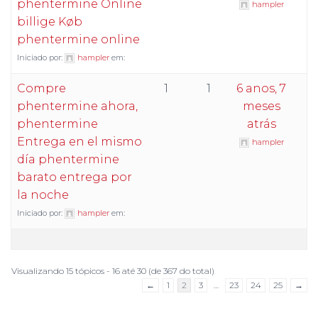
phentermine Online
hampler
billige Køb
phentermine online
Iniciado por:
hampler
em:
Compre
1
1
6 anos, 7
phentermine ahora,
meses
phentermine
atrás
Entrega en el mismo
hampler
día phentermine
barato entrega por
la noche
Iniciado por:
hampler
em:
Visualizando 15 tópicos - 16 até 30 (de 367 do total)
←
1
2
3
…
23
24
25
→