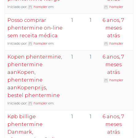
Iniciado por:
hampler
em:
hampler
Posso comprar
1
1
6 anos, 7
phentermine on-line
meses
sem receita médica
atrás
Iniciado por:
hampler
em:
hampler
Kopen phentermine,
1
1
6 anos, 7
phentermine
meses
aanKopen,
atrás
phentermine
hampler
aanKopenprijs,
bestel phentermine
Iniciado por:
hampler
em:
Køb billige
1
1
6 anos, 7
phentermine
meses
Danmark,
atrás