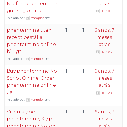
Kaufen phentermine
atrás
günstig online
hampler
Iniciado por:
hampler
em:
phentermine utan
1
1
6 anos, 7
recept beställa
meses
phentermine online
atrás
billigt
hampler
Iniciado por:
hampler
em:
Buy phentermine No
1
1
6 anos, 7
Script Online, Order
meses
phentermine online
atrás
us
hampler
Iniciado por:
hampler
em:
Vil du kjøpe
1
1
6 anos, 7
phentermine, Kjøp
meses
phentermine Norge
atrás