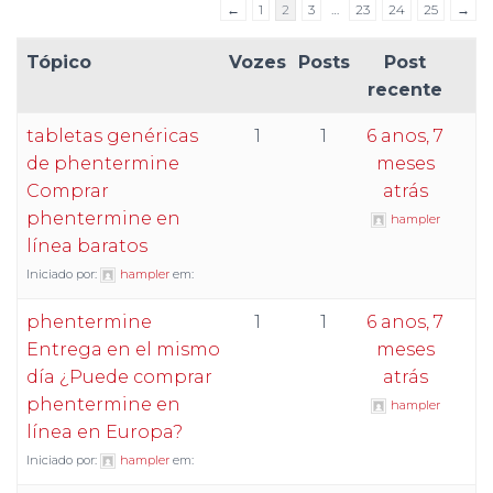
←
1
2
3
…
23
24
25
→
Tópico
Vozes
Posts
Post
recente
tabletas genéricas
1
1
6 anos, 7
de phentermine
meses
Comprar
atrás
phentermine en
hampler
línea baratos
Iniciado por:
hampler
em:
phentermine
1
1
6 anos, 7
Entrega en el mismo
meses
día ¿Puede comprar
atrás
phentermine en
hampler
línea en Europa?
Iniciado por:
hampler
em: