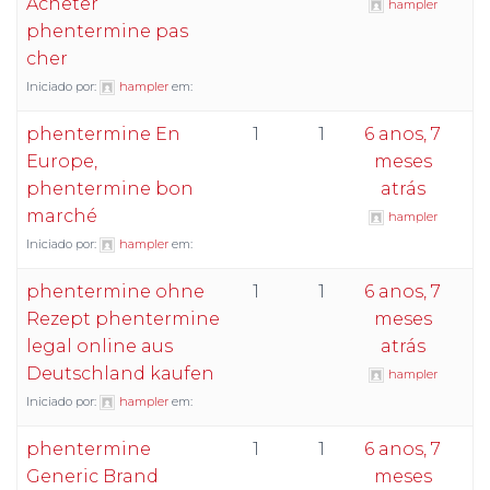
Acheter
hampler
phentermine pas
cher
Iniciado por:
hampler
em:
phentermine En
1
1
6 anos, 7
Europe,
meses
phentermine bon
atrás
marché
hampler
Iniciado por:
hampler
em:
phentermine ohne
1
1
6 anos, 7
Rezept phentermine
meses
legal online aus
atrás
Deutschland kaufen
hampler
Iniciado por:
hampler
em:
phentermine
1
1
6 anos, 7
Generic Brand
meses