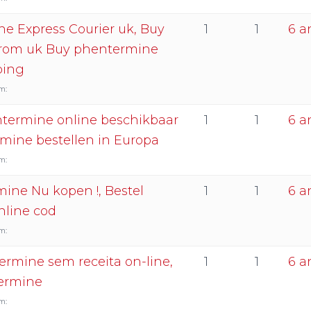
e Express Courier uk, Buy
1
1
6 a
rom uk Buy phentermine
ping
m:
termine online beschikbaar
1
1
6 a
mine bestellen in Europa
m:
ne Nu kopen !, Bestel
1
1
6 a
line cod
m:
rmine sem receita on-line,
1
1
6 a
ermine
m: