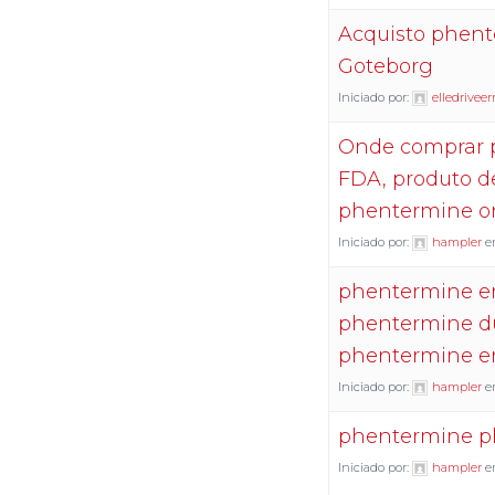
Acquisto phen
Goteborg
Iniciado por:
elledriveer
Onde comprar 
FDA, produto d
phentermine o
Iniciado por:
hampler
e
phentermine en
phentermine du
phentermine en
Iniciado por:
hampler
e
phentermine ph
Iniciado por:
hampler
e