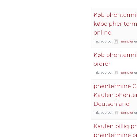
Køb phentermi
købe phenterm
online
Iniciado por:
hampler
e
Køb phentermine
ordrer
Iniciado por:
hampler
e
phentermine G
Kaufen phenter
Deutschland
Iniciado por:
hampler
e
Kaufen billig 
phentermine on