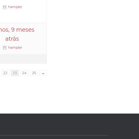
hampler
nos, 9 meses
atrás
hampler
22
23
24
25
→