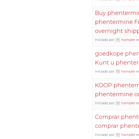
Buy phentermin
phentermine F
overnight ship
Iniciado por:
hampler
e
goedkope phen
Kunt u phenter
Iniciado por:
hampler
e
KOOP phentermi
phentermine on
Iniciado por:
hampler
e
Comprar phente
comprar phent
Iniciado por:
hampler
e