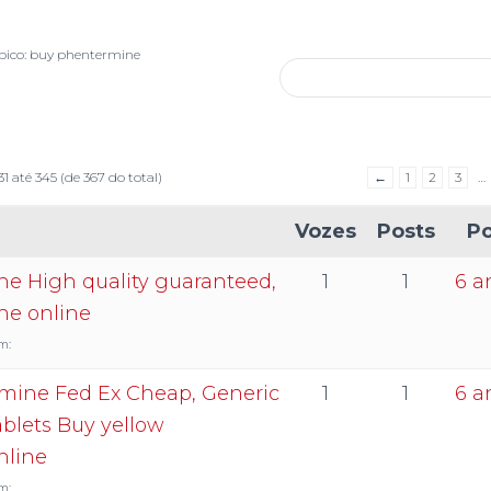
pico: buy phentermine
31 até 345 (de 367 do total)
←
1
2
3
…
Vozes
Posts
Po
e High quality guaranteed,
1
1
6 a
ne online
m:
mine Fed Ex Cheap, Generic
1
1
6 a
blets Buy yellow
nline
m: