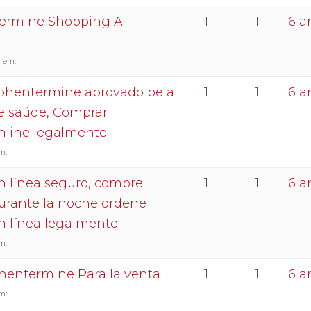
termine Shopping A
1
1
6 a
r
em:
phentermine aprovado pela
1
1
6 a
e saúde, Comprar
nline legalmente
m:
 línea seguro, compre
1
1
6 a
rante la noche ordene
 línea legalmente
m:
entermine Para la venta
1
1
6 a
m: