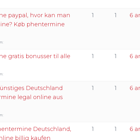
ne paypal, hvor kan man
1
1
6 a
ine? Køb phentermine
m:
 gratis bonusser til alle
1
1
6 a
m:
ünstiges Deutschland
1
1
6 a
mine legal online aus
m:
phentermine Deutschland,
1
1
6 a
line billig kaufen