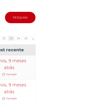
22
23
24
25
→
st recente
nos, 9 meses
atrás
hampler
nos, 9 meses
atrás
hampler