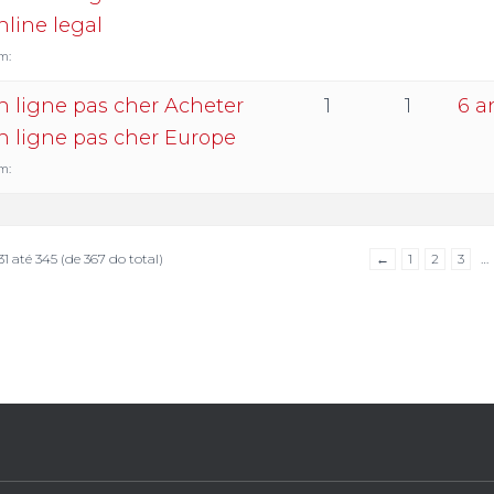
line legal
m:
 ligne pas cher Acheter
1
1
6 a
 ligne pas cher Europe
m:
31 até 345 (de 367 do total)
←
1
2
3
…