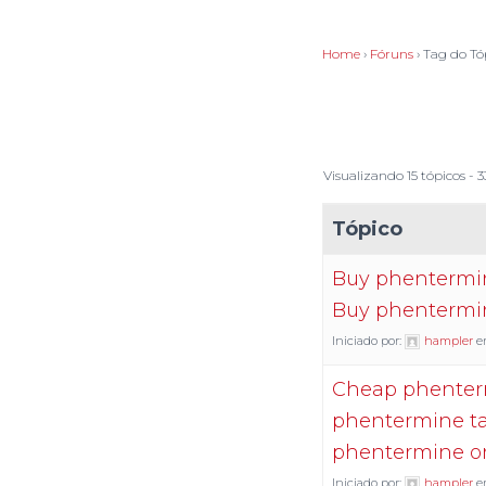
Home
›
Fóruns
›
Tag do Tó
Visualizando 15 tópicos - 3
Tópico
Buy phentermin
Buy phentermi
Iniciado por:
hampler
e
Cheap phenter
phentermine ta
phentermine o
Iniciado por:
hampler
e