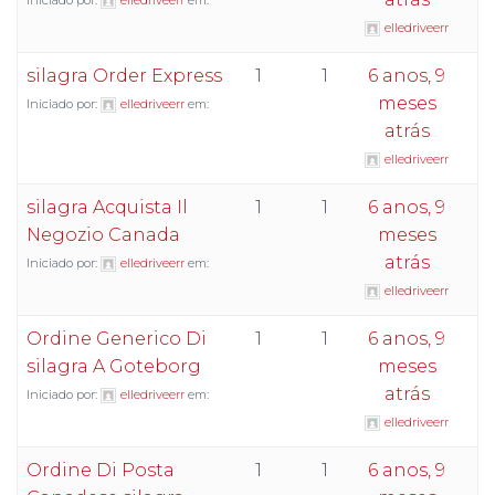
Iniciado por:
elledriveerr
em:
elledriveerr
silagra Order Express
1
1
6 anos, 9
meses
Iniciado por:
elledriveerr
em:
atrás
elledriveerr
silagra Acquista Il
1
1
6 anos, 9
Negozio Canada
meses
atrás
Iniciado por:
elledriveerr
em:
elledriveerr
Ordine Generico Di
1
1
6 anos, 9
silagra A Goteborg
meses
atrás
Iniciado por:
elledriveerr
em:
elledriveerr
Ordine Di Posta
1
1
6 anos, 9