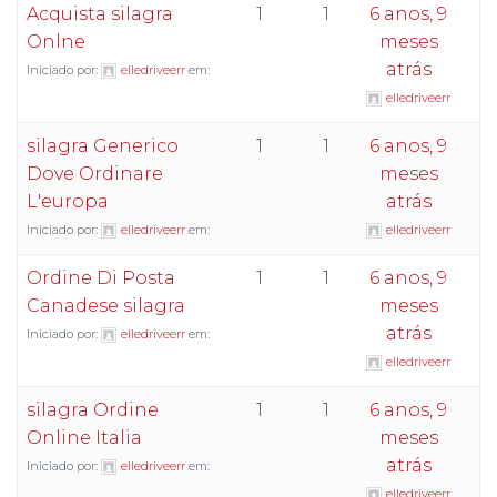
Acquista silagra
1
1
6 anos, 9
Onlne
meses
atrás
Iniciado por:
elledriveerr
em:
elledriveerr
silagra Generico
1
1
6 anos, 9
Dove Ordinare
meses
L'europa
atrás
Iniciado por:
elledriveerr
em:
elledriveerr
Ordine Di Posta
1
1
6 anos, 9
Canadese silagra
meses
atrás
Iniciado por:
elledriveerr
em:
elledriveerr
silagra Ordine
1
1
6 anos, 9
Online Italia
meses
atrás
Iniciado por:
elledriveerr
em:
elledriveerr