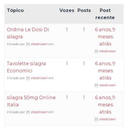
Tópico
Vozes
Posts
Post
recente
Ordina Le Dosi Di
1
1
6 anos, 9
silagra
meses
atrás
Iniciado por:
elledriveerr
em:
elledriveerr
Tavolette silagra
1
1
6 anos, 9
Economici
meses
atrás
Iniciado por:
elledriveerr
em:
elledriveerr
silagra 50mg Online
1
1
6 anos, 9
Italia
meses
atrás
Iniciado por:
elledriveerr
em:
elledriveerr