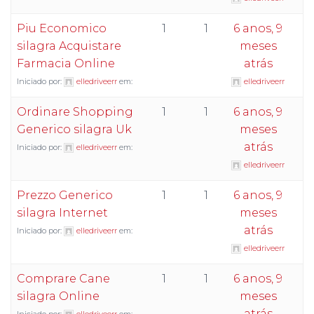
Piu Economico
1
1
6 anos, 9
silagra Acquistare
meses
Farmacia Online
atrás
Iniciado por:
elledriveerr
em:
elledriveerr
Ordinare Shopping
1
1
6 anos, 9
Generico silagra Uk
meses
atrás
Iniciado por:
elledriveerr
em:
elledriveerr
Prezzo Generico
1
1
6 anos, 9
silagra Internet
meses
atrás
Iniciado por:
elledriveerr
em:
elledriveerr
Comprare Cane
1
1
6 anos, 9
silagra Online
meses
atrás